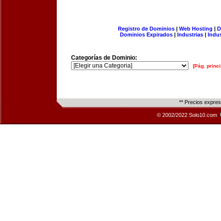
Registro de Dominios
|
Web Hosting
|
D
Dominios Expirados
|
Industrias
|
Indu
Categorías de Dominio:
[Pág. princi
** Precios expre
© 2002/2022 Solo10.com