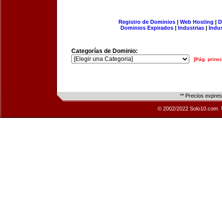
Registro de Dominios
|
Web Hosting
|
D
Dominios Expirados
|
Industrias
|
Indu
Categorías de Dominio:
[Pág. princi
** Precios expre
© 2002/2022 Solo10.com