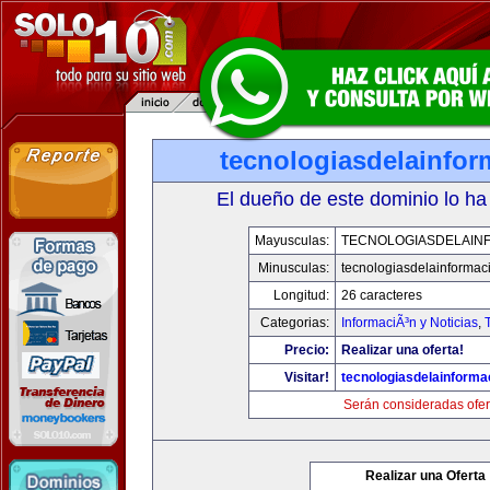
tecnologiasdelainfo
El dueño de este dominio lo ha
Mayusculas:
TECNOLOGIASDELAIN
Minusculas:
tecnologiasdelainformac
Longitud:
26 caracteres
Categorias:
InformaciÃ³n y Noticias
,
Precio:
Realizar una oferta!
Visitar!
tecnologiasdelainforma
Serán consideradas ofer
Realizar una Oferta