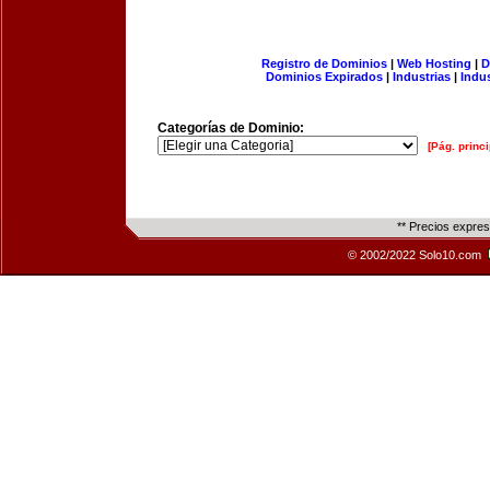
Registro de Dominios
|
Web Hosting
|
D
Dominios Expirados
|
Industrias
|
Indu
Categorías de Dominio:
[Pág. princi
** Precios expre
© 2002/2022 Solo10.com