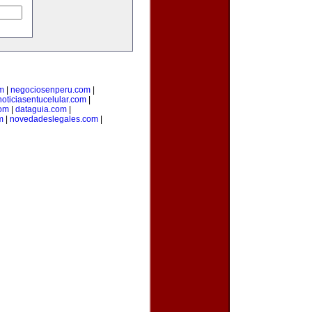
m
|
negociosenperu.com
|
noticiasentucelular.com
|
com
|
dataguia.com
|
m
|
novedadeslegales.com
|