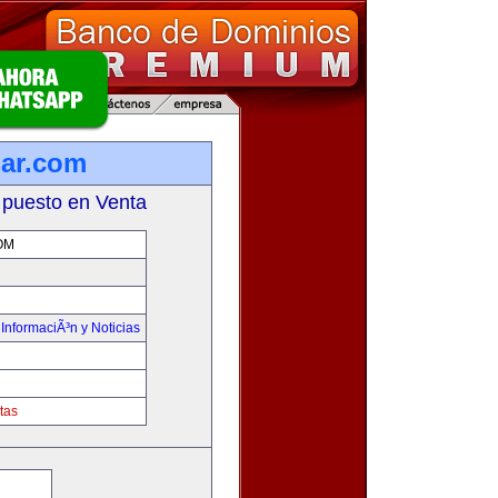
lar.com
 puesto en Venta
OM
,
InformaciÃ³n y Noticias
tas